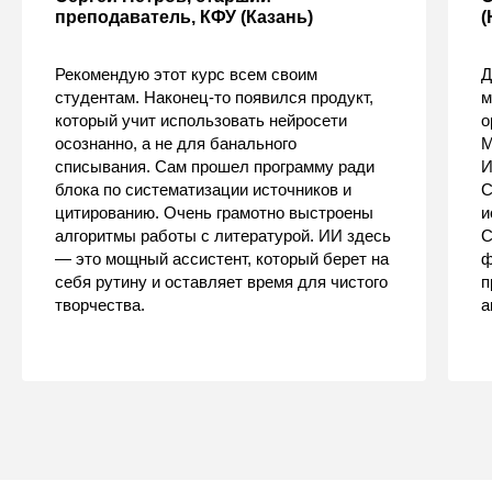
преподаватель, КФУ (Казань)
(
Рекомендую этот курс всем своим
Д
студентам. Наконец-то появился продукт,
м
который учит использовать нейросети
о
осознанно, а не для банального
М
списывания. Сам прошел программу ради
И
блока по систематизации источников и
С
цитированию. Очень грамотно выстроены
и
алгоритмы работы с литературой. ИИ здесь
С
— это мощный ассистент, который берет на
ф
себя рутину и оставляет время для чистого
п
творчества.
а