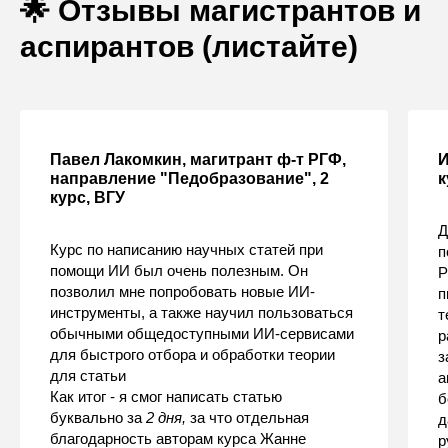
🌟 Отзывы магистрантов и
аспирантов (листайте)
Павел Лакомкин, магитрант ф-т РГФ,
И
направление "Педобразование", 2
к
курс, ВГУ
Д
Курс по написанию научных статей при
п
помощи ИИ был очень полезным. Он
Р
позволил мне попробовать новые ИИ-
п
инструменты, а также научил пользоваться
т
обычными общедоступными ИИ-сервисами
р
для быстрого отбора и обработки теории
з
для статьи
а
Как итог - я смог написать статью
б
буквально за
2 дня,
за что отдельная
д
благодарность авторам курса Жанне
р