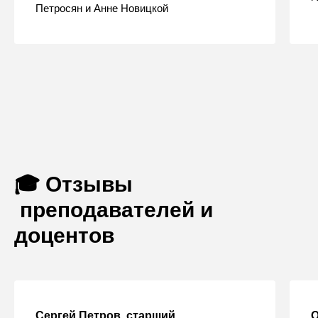
Петросян и Анне Новицкой
🎓 Отзывы
преподавателей и
доцентов
Сергей Петров, старший
О