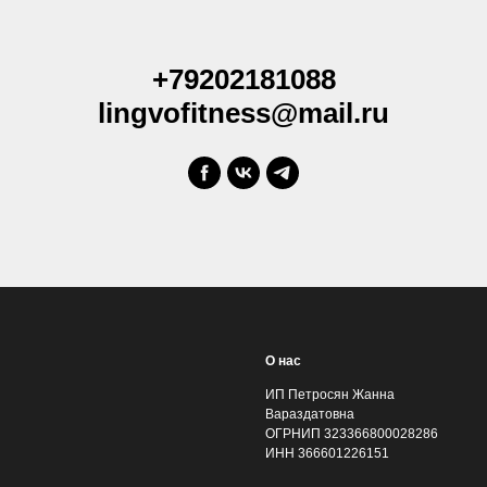
+79202181088
lingvofitness@mail.ru
О нас
ИП Петросян Жанна
Вараздатовна
ОГРНИП 323366800028286
ИНН 366601226151