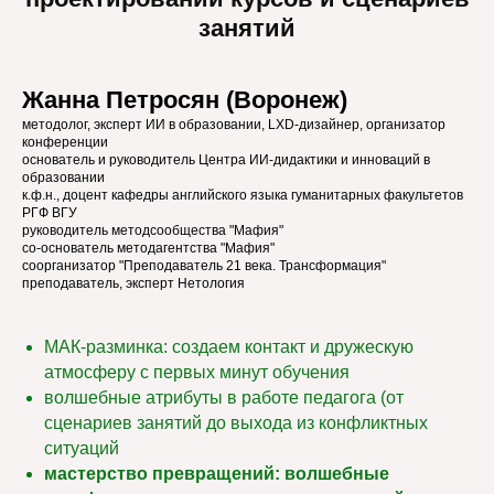
занятий
Жанна Петросян (Воронеж)
методолог, эксперт ИИ в образовании, LXD-дизайнер, организатор
конференции
основатель и руководитель Центра ИИ-дидактики и инноваций в
образовании
к.ф.н., доцент кафедры английского языка гуманитарных факультетов
РГФ ВГУ
руководитель методсообщества "Мафия"
со-основатель методагентства "Мафия"
соорганизатор "Преподаватель 21 века. Трансформация"
преподаватель, эксперт Нетология
МАК-разминка: создаем контакт и дружескую
атмосферу с первых минут обучения
волшебные атрибуты в работе педагога (от
сценариев занятий до выхода из конфликтных
ситуаций
мастерство превращений: волшебные